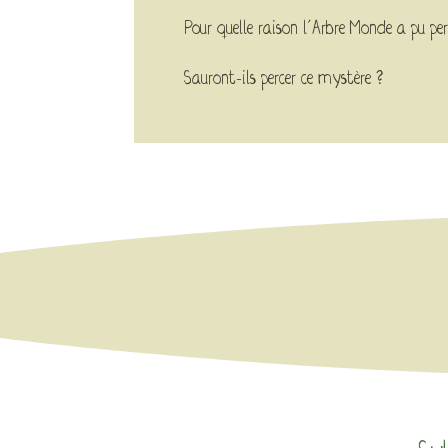
Pour quelle raison l’Arbre Monde a pu per
Sauront-ils percer ce mystère ?