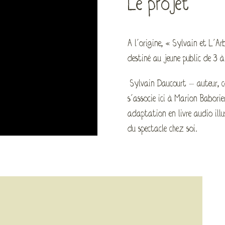
Le projet
A l’origine, « Sylvain et L’Ar
destiné au jeune public de 3 à
Sylvain Daucourt – auteur, c
s’associe ici à Marion Baborie
adaptation en livre audio illu
du spectacle chez soi.