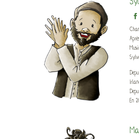
Sy
Chan
Aprè
Musi
Sylv
Depu
Irla
Depu
En 2
Mar