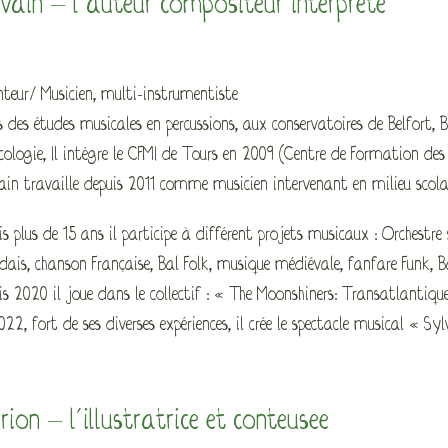
lvain – l’auteur compositeur interprète
teur/ Musicien, multi-instrumentiste
s des études musicales en percussions, aux conservatoires de Belfort, 
cologie, Il intègre le CFMI de Tours en 2009 (Centre de Formation des 
ain travaille depuis 2011 comme musicien intervenant en milieu scola
is plus de 15 ans il participe à différent projets musicaux : Orchest
ndais, chanson Française, Bal Folk, musique médiévale, fanfare Funk
is 2020 il joue dans le collectif : « The Moonshiners: Transatlantique
022, fort de ses diverses expériences, il crée le spectacle musical « Sy
ion – l’illustratrice et conteusee