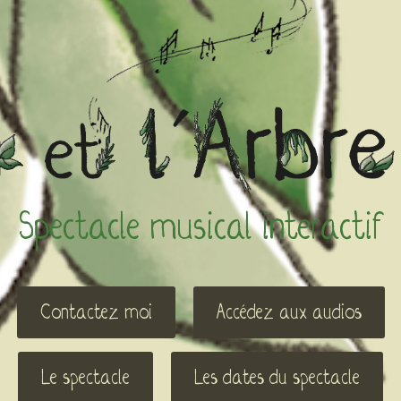
Spectacle musical interactif
Contactez moi
Accédez aux audios
Le spectacle
Les dates du spectacle